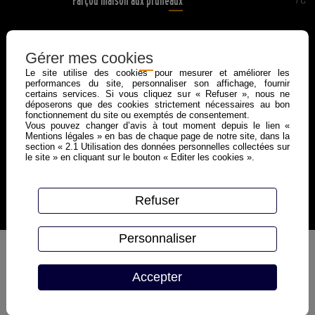
Farçou maison aux pruneaux
4€
Bol de salade
Gérer mes cookies
Le site utilise des cookies pour mesurer et améliorer les
performances du site, personnaliser son affichage, fournir
certains services. Si vous cliquez sur « Refuser », nous ne
6€
Bol de frites maison
déposerons que des cookies strictement nécessaires au bon
fonctionnement du site ou exemptés de consentement.
Vous pouvez changer d’avis à tout moment depuis le lien «
Mentions légales » en bas de chaque page de notre site, dans la
section « 2.1 Utilisation des données personnelles collectées sur
le site » en cliquant sur le bouton « Editer les cookies ».
Refuser
Personnaliser
Accepter
En savoir +